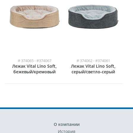
# 374065 - #374067
# 374062 - #374061
Лежак Vital Lino Soft,
Лежак Vital Lino Soft,
бежевый/кремовый
серый/светло-серый
О компании
История