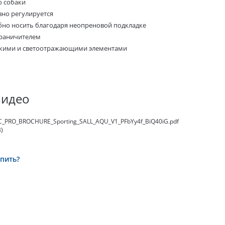
 собаки
вно регулируется
бно носить благодаря неопреновой подкладке
граничителем
ркими и светоотражающими элементами
Видео
_PRO_BROCHURE_Sporting_SALL_AQU_V1_PFbYy4f_BiQ40iG.pdf
)
упить?