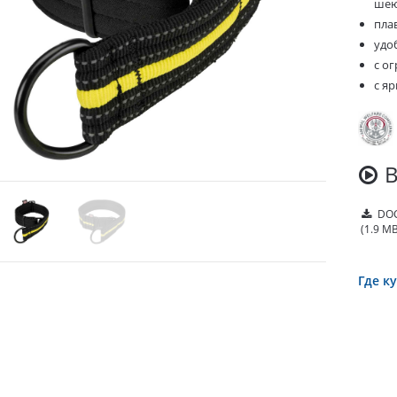
шею
пла
удо
с о
с я
DOC
(1.9 MB
Где к