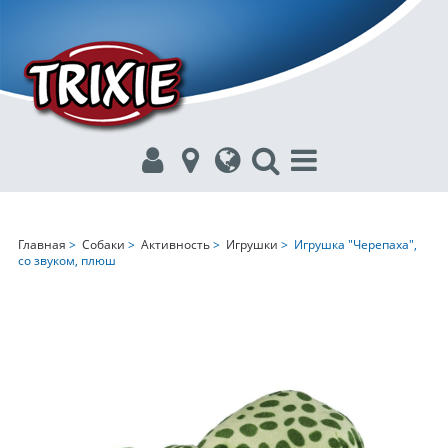
Главная
>
Собаки
>
Активность
>
Игрушки
> Игрушка "Черепаха",
со звуком, плюш