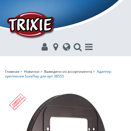
Главная
>
Новинки
>
Выведено из ассортимента
> Адаптер
крепления SureFlap для арт 38555