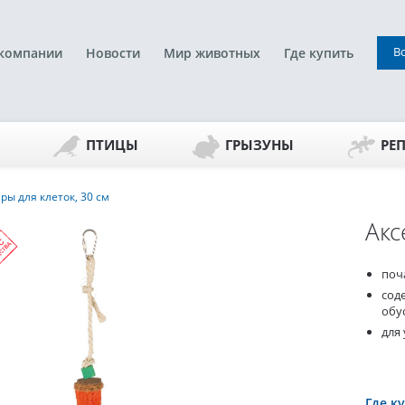
В
компании
Новости
Мир животных
Где купить
ПТИЦЫ
ГРЫЗУНЫ
РЕ
ры для клеток, 30 см
Акс
поч
сод
обу
для
Где к