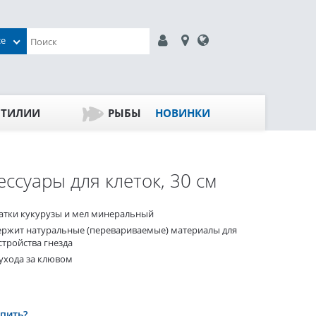
се
ПТИЛИИ
РЫБЫ
НОВИНКИ
ессуары для клеток, 30 см
атки кукурузы и мел минеральный
ержит натуральные (перевариваемые) материалы для
стройства гнезда
 ухода за клювом
упить?