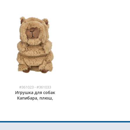
плюш
#361023 - #361033
Игрушка для собак
Капибара, плюш,
коричневый