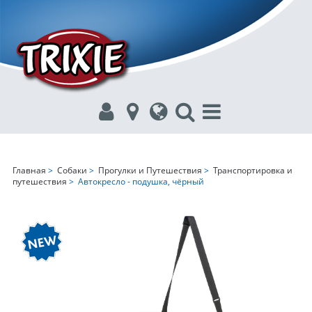
Главная
>
Собаки
>
Прогулки и Путешествия
>
Транспортировка и
путешествия
> Автокресло - подушка, чёрный