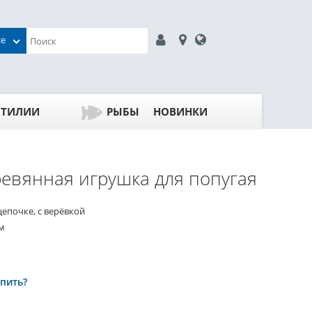
се
ПТИЛИИ
РЫБЫ
НОВИНКИ
евянная игрушка для попугая
цепочке, с верёвкой
м
упить?