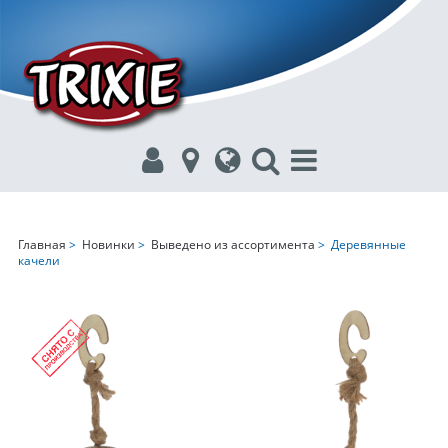
Главная
>
Новинки
>
Выведено из ассортимента
> Деревянные
качели