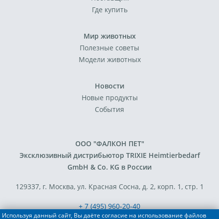
Где купить
Мир животных
Полезные советы
Модели животных
Новости
Новые продукты
События
ООО "ФАЛКОН ПЕТ"
Эксклюзивный дистрибьютор TRIXIE Heimtierbedarf
GmbH & Co. KG в России
129337, г. Москва, ул. Красная Сосна, д. 2, корп. 1, стр. 1
+ 7 (495) 960-20-40
Используя данный сайт, Вы даёте согласие на использование файлов
+ 7 (495) 122-25-18