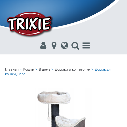
Главная
>
Кошки
>
В доме
>
Домики и когтеточки
> Домик для
кошки Juana