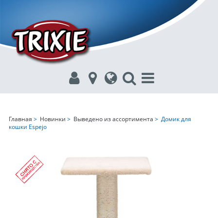
Главная
>
Новинки
>
Выведено из ассортимента
> Домик для
кошки Espejo