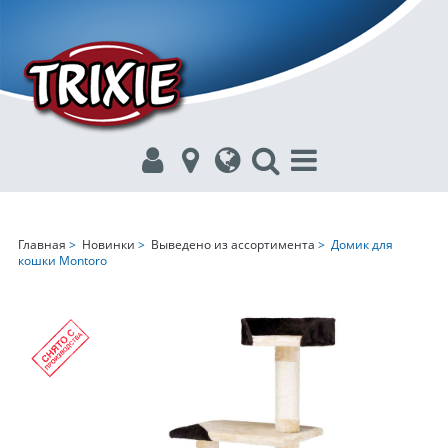
Главная
>
Новинки
>
Выведено из ассортимента
> Домик для
кошки Montoro