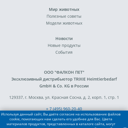
Мир животных
Полезные советы
Модели животных
Новости
Новые продукты
События
ООО "ФАЛКОН ПЕТ"
Эксклюзивный дистрибьютор TRIXIE Heimtierbedarf
GmbH & Co. KG в России
129337, г. Москва, ул. Красная Сосна, д. 2, корп. 1, стр. 1
+ 7 (495) 960-20-40
Используя данный сайт, Вы даёте согласие на использование файлов
+ 7 (495) 122-25-18
cookie, помогающих нам сделать его удобнее для Вас. Цвета
материалов продуктов, представленных в каталоге сайта, могут