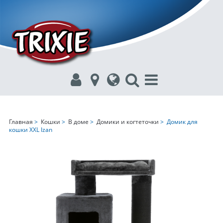
Главная
>
Кошки
>
В доме
>
Домики и когтеточки
> Домик для
кошки XXL Izan