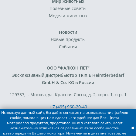
Мир животных
Полезные советы
Модели животных
Новости
Новые продукты
События
ООО "ФАЛКОН ПЕТ"
Эксклюзивный дистрибьютор TRIXIE Heimtierbedarf
GmbH & Co. KG в России
129337, г. Москва, ул. Красная Сосна, д. 2, корп. 1, стр. 1
+ 7 (495) 960-20-40
Используя данный сайт, Вы даёте согласие на использование файлов
+ 7 (495) 122-25-18
cookie, помогающих нам сделать его удобнее для Вас. Цвета
материалов продуктов, представленных в каталоге сайта, могут
незначительно отличаться от реальных из-за особенностей
Разработка сайта - FACE FAMILY
цветопередачи Вашего монитора. Изменения в дизайне товара, не