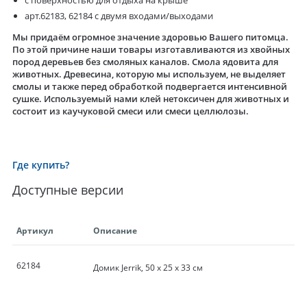
с поверхностью для отдыха на крыше
арт.62183, 62184 с двумя входами/выходами
Мы придаём огромное значение здоровью Вашего питомца.
По этой причине наши товары изготавливаются из хвойных
пород деревьев без смоляных каналов. Смола ядовита для
животных. Древесина, которую мы используем, не выделяет
смолы и также перед обработкой подвергается интенсивной
сушке. Используемый нами клей нетоксичен для животных и
состоит из каучуковой смеси или смеси целлюлозы.
Где купить?
Доступные версии
Артикул
Описание
62184
Домик Jerrik, 50 x 25 x 33 см