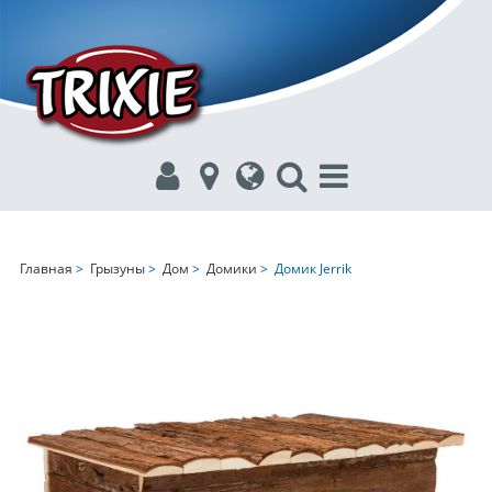
Главная
>
Грызуны
>
Дом
>
Домики
> Домик Jerrik