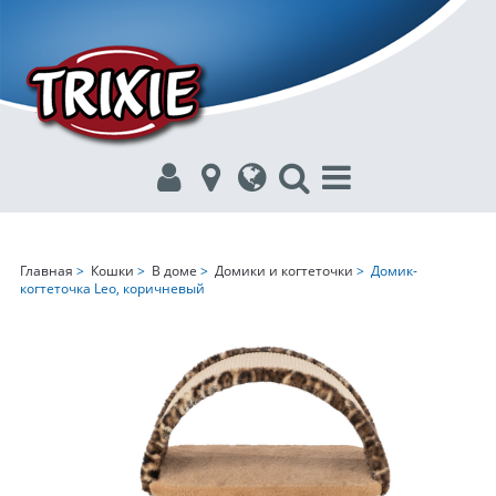
Главная
>
Кошки
>
В доме
>
Домики и когтеточки
> Домик-
когтеточка Leo, коричневый