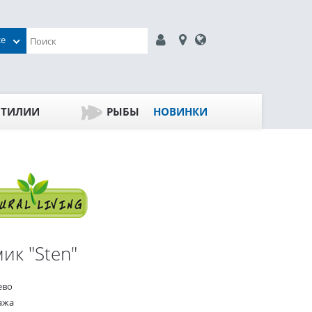
се
ПТИЛИИ
РЫБЫ
НОВИНКИ
ик "Sten"
ево
ажа