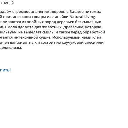
естницей
идаём огромное значение здоровью Вашего питомца.
й причине наши товары из линейки Natural Living
вливаются из хвойных пород деревьев без смоляных
в. Смола ядовита для животных. Древесина, которую
ользуем, не выделяет смолы и также перед обработкой
гается интенсивной сушке. Используемый нами клей
ичен для животных и состоит из каучуковой смеси или
 целлюлозы.
упить?