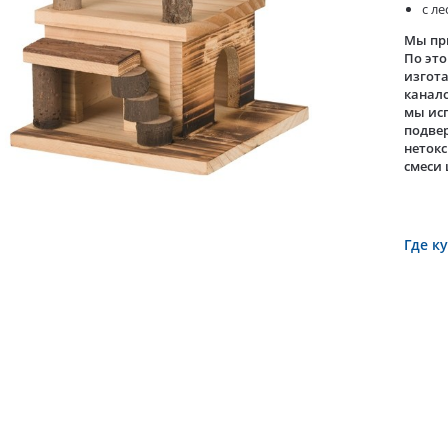
с л
Мы пр
По это
изгота
канало
мы исп
подвер
нетокс
смеси
Где к