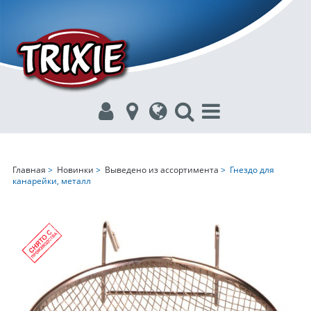
Главная
>
Новинки
>
Выведено из ассортимента
> Гнездо для
канарейки, металл