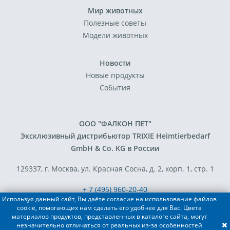
Мир животных
Полезные советы
Модели животных
Новости
Новые продукты
События
ООО "ФАЛКОН ПЕТ"
Эксклюзивный дистрибьютор TRIXIE Heimtierbedarf
GmbH & Co. KG в России
129337, г. Москва, ул. Красная Сосна, д. 2, корп. 1, стр. 1
+ 7 (495) 960-20-40
Используя данный сайт, Вы даёте согласие на использование файлов
+ 7 (495) 122-25-18
cookie, помогающих нам сделать его удобнее для Вас. Цвета
материалов продуктов, представленных в каталоге сайта, могут
незначительно отличаться от реальных из-за особенностей
Разработка сайта - FACE FAMILY