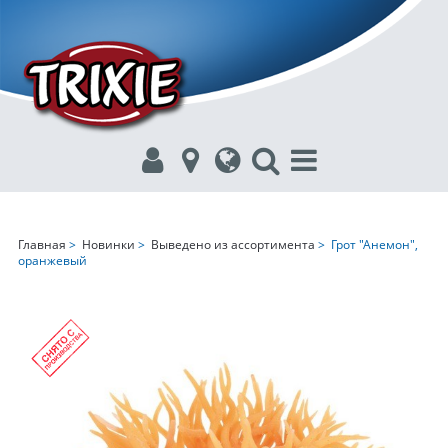
Главная
>
Новинки
>
Выведено из ассортимента
> Грот "Анемон",
оранжевый