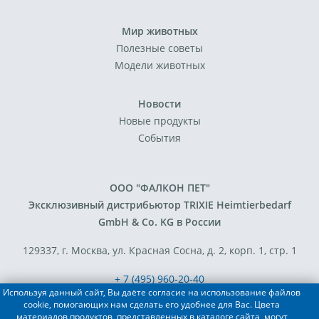
Мир животных
Полезные советы
Модели животных
Новости
Новые продукты
События
ООО "ФАЛКОН ПЕТ"
Эксклюзивный дистрибьютор TRIXIE Heimtierbedarf
GmbH & Co. KG в России
129337, г. Москва, ул. Красная Сосна, д. 2, корп. 1, стр. 1
+ 7 (495) 960-20-40
Используя данный сайт, Вы даёте согласие на использование файлов
+ 7 (495) 122-25-18
cookie, помогающих нам сделать его удобнее для Вас. Цвета
материалов продуктов, представленных в каталоге сайта, могут