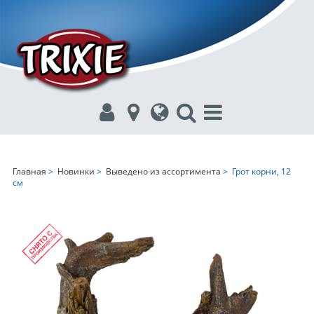
Главная
>
Новинки
>
Выведено из ассортимента
> Грот корни, 12
см