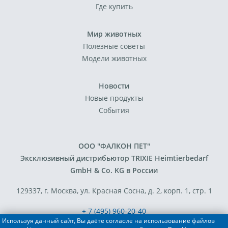
Где купить
Мир животных
Полезные советы
Модели животных
Новости
Новые продукты
События
ООО "ФАЛКОН ПЕТ"
Эксклюзивный дистрибьютор TRIXIE Heimtierbedarf
GmbH & Co. KG в России
129337, г. Москва, ул. Красная Сосна, д. 2, корп. 1, стр. 1
+ 7 (495) 960-20-40
Используя данный сайт, Вы даёте согласие на использование файлов
+ 7 (495) 122-25-18