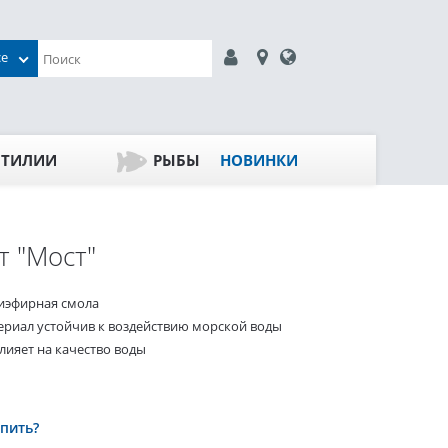
се
ПТИЛИИ
РЫБЫ
НОВИНКИ
т "Мост"
иэфирная смола
ериал устойчив к воздействию морской воды
лияет на качество воды
упить?