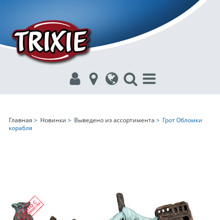
Главная
>
Новинки
>
Выведено из ассортимента
> Грот Обломки
корабля