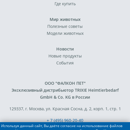
Где купить
Мир животных
Полезные советы
Модели животных
Новости
Новые продукты
События
ООО "ФАЛКОН ПЕТ"
Эксклюзивный дистрибьютор TRIXIE Heimtierbedarf
GmbH & Co. KG в России
129337, г. Москва, ул. Красная Сосна, д. 2, корп. 1, стр. 1
+ 7 (495) 960-20-40
Используя данный сайт, Вы даёте согласие на использование файлов
+ 7 (495) 122-25-18