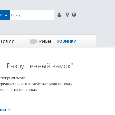
се
ПТИЛИИ
РЫБЫ
НОВИНКИ
т "Разрушенный замок"
иэфирная смола
ериал устойчив к воздействию морской воды
лияет на качество воды
упить?