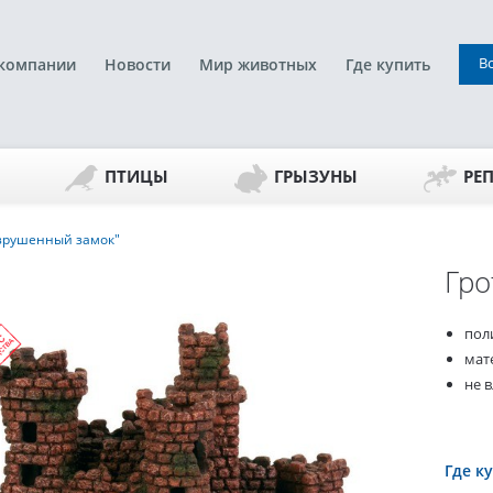
В
компании
Новости
Мир животных
Где купить
ПТИЦЫ
ГРЫЗУНЫ
РЕ
азрушенный замок"
Гро
пол
мат
не в
Где к