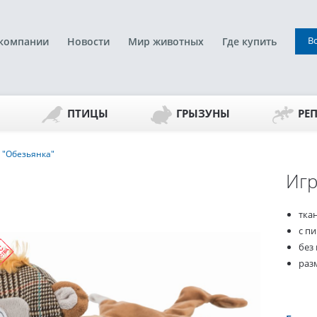
В
компании
Новости
Мир животных
Где купить
ПТИЦЫ
ГРЫЗУНЫ
РЕ
 "Обезьянка"
Игр
тка
с п
без
разм