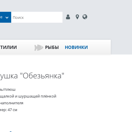
се
ПТИЛИИ
РЫБЫ
НОВИНКИ
ушка "Обезьянка"
нь/плюш
ищалкой и шуршащей плёнкой
 наполнителя
ер: 47 см