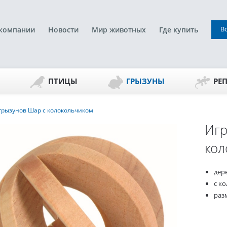
В
компании
Новости
Мир животных
Где купить
ПТИЦЫ
ГРЫЗУНЫ
РЕ
грызунов Шар с колокольчиком
Игр
кол
дер
с к
разм