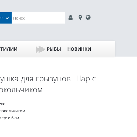
се
ПТИЛИИ
РЫБЫ
НОВИНКИ
ушка для грызунов Шар с
окольчиком
ево
олокольчиком
ер: ø 6 см