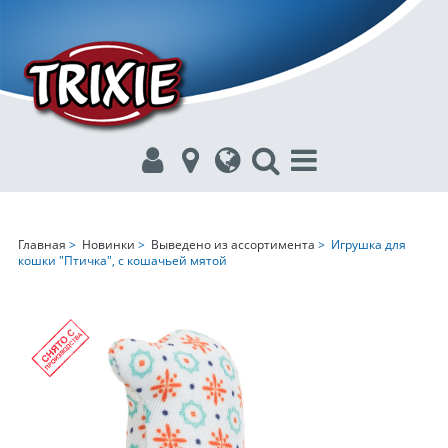
Главная
>
Новинки
>
Выведено из ассортимента
> Игрушка для
кошки "Птичка", с кошачьей мятой