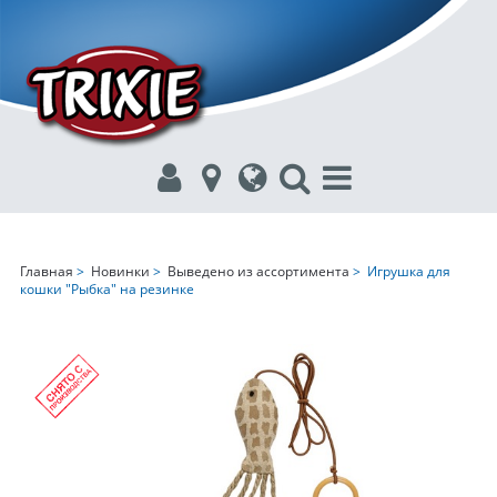
Главная
>
Новинки
>
Выведено из ассортимента
> Игрушка для
кошки "Рыбка" на резинке