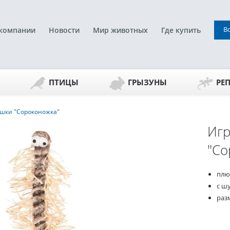
В
компании
Новости
Мир животных
Где купить
ПТИЦЫ
ГРЫЗУНЫ
РЕ
ошки "Сороконожка"
Игр
"Со
плю
с ш
разм