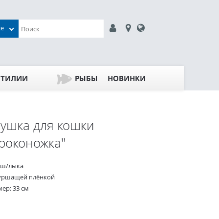
се
ПТИЛИИ
РЫБЫ
НОВИНКИ
ушка для кошки
роконожка"
ш/лыка
уршащей плёнкой
ер: 33 см