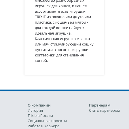
множество разнообразных
игрушек для кошек, в нашем
ассортименте есть игрушки
TRIXIE из плюша или джута или
пластика, с кошачьей мятой -
для каждой кошки найдется
идеальная игрушка.
Классическая игрушка мышка
или мяч стимулирующий кошку
пуститься в погоню, игрушки-
когтеточки для стачивания
когтей.
О компании
Партнёрам
История
Стать партнёром
Trixie в России
Социальные проекты
Работа и карьера