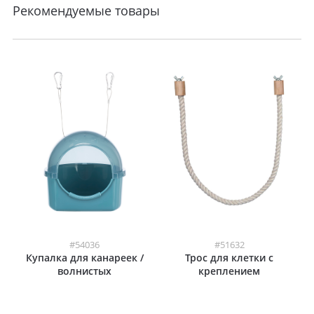
Рекомендуемые товары
#54036
#51632
Купалка для канареек /
Трос для клетки с
волнистых
креплением
попугайчиков, 20 х 20 х
17,5 см, пластик