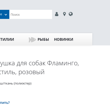
се
ПТИЛИИ
РЫБЫ
НОВИНКИ
ушка для собак Фламинго,
стиль, розовый
ш/ткань (полиэстер)
упить?