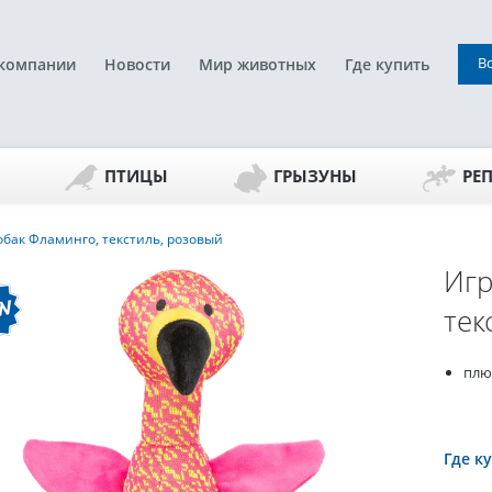
В
компании
Новости
Мир животных
Где купить
ПТИЦЫ
ГРЫЗУНЫ
РЕ
обак Фламинго, текстиль, розовый
Игр
тек
плю
Где к