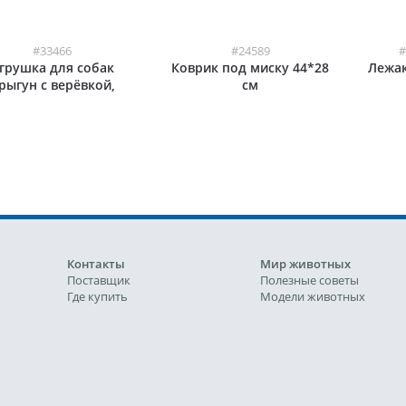
#33466
#24589
#
грушка для собак
Коврик под миску 44*28
Лежак
рыгун с верёвкой,
см
уперпрочный, ТПР,
голубой
Контакты
Мир животных
Поставщик
Полезные советы
Где купить
Модели животных