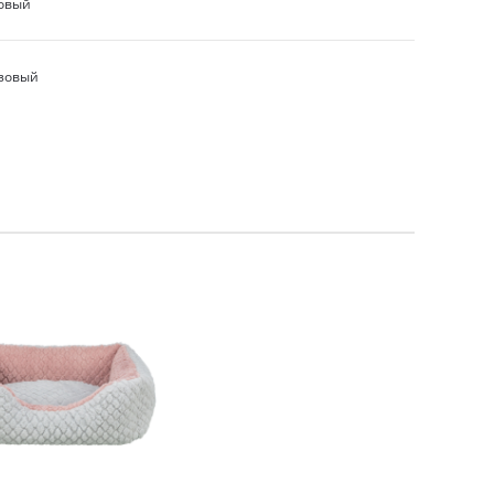
зовый
озовый