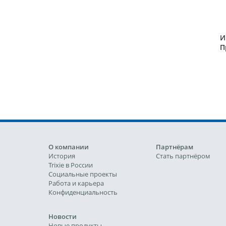
И
П
с
О компании
Партнёрам
История
Стать партнёром
Trixie в России
Социальные проекты
Работа и карьера
Конфиденциальность
Новости
Новые продукты