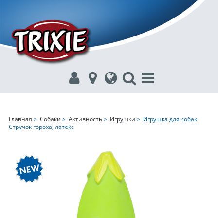
Главная
>
Собаки
>
Активность
>
Игрушки
> Игрушка для собак
Стручок гороха, латекс