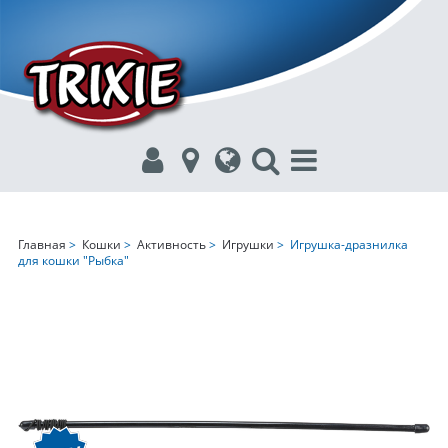
Главная
>
Кошки
>
Активность
>
Игрушки
> Игрушка-дразнилка
для кошки "Рыбка"