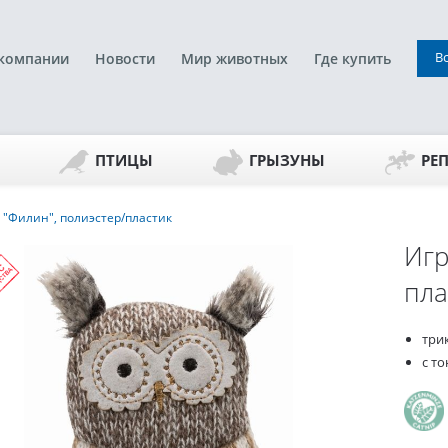
В
компании
Новости
Мир животных
Где купить
ПТИЦЫ
ГРЫЗУНЫ
РЕ
"Филин", полиэстер/пластик
Игр
пла
три
с т