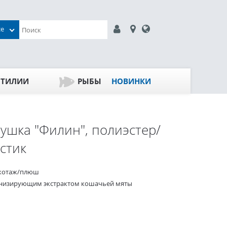
се
ПТИЛИИ
РЫБЫ
НОВИНКИ
ушка "Филин", полиэстер/
стик
котаж/плюш
онизирующим экстрактом кошачьей мяты