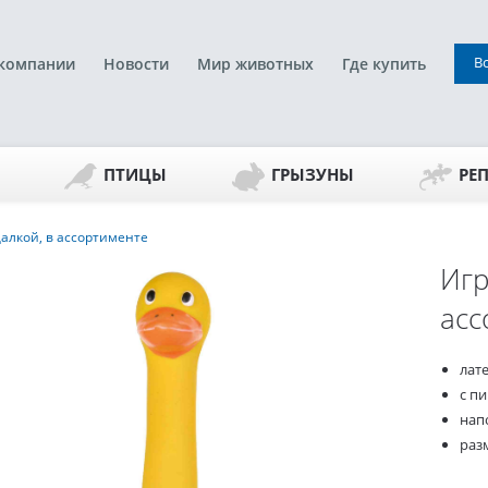
В
компании
Новости
Мир животных
Где купить
ПТИЦЫ
ГРЫЗУНЫ
РЕ
алкой, в ассортименте
Игр
асс
лат
с п
нап
разм