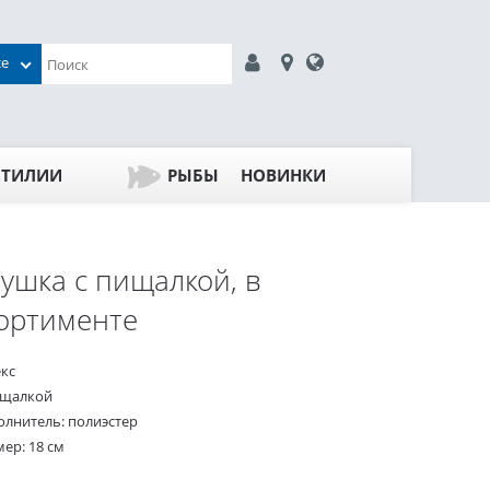
се
ПТИЛИИ
РЫБЫ
НОВИНКИ
ушка с пищалкой, в
ортименте
екс
ищалкой
олнитель: полиэстер
ер: 18 см