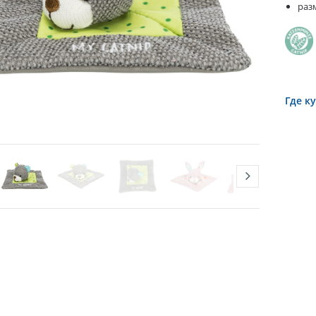
разм
Где к