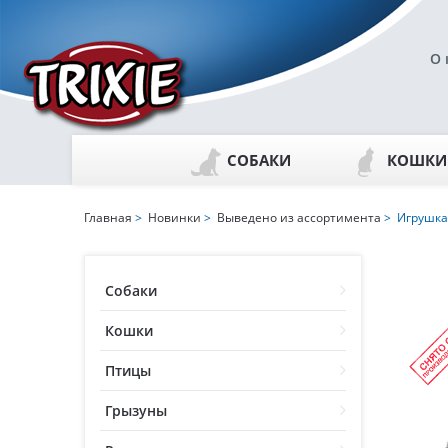
О 
СОБАКИ
КОШКИ
Главная
>
Новинки
>
Выведено из ассортимента
> Игрушка
Собаки
Кошки
Птицы
Грызуны