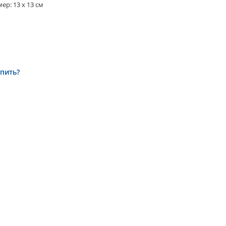
ер: 13 х 13 см
упить?