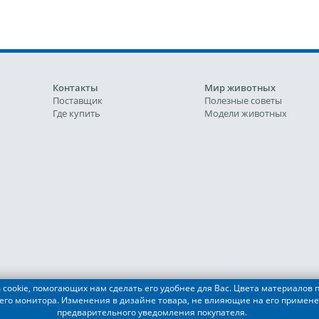
Контакты
Мир животных
Поставщик
Полезные советы
Где купить
Модели животных
cookie, помогающих нам сделать его удобнее для Вас. Цвета материалов п
его монитора. Изменения в дизайне товара, не влияющие на его примене
АЛКОН ПЕТ"
предварительного уведомления покупателя.