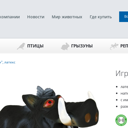
В
компании
Новости
Мир животных
Где купить
ПТИЦЫ
ГРЫЗУНЫ
РЕ
", латекс
Игр
лат
нап
с и
разм