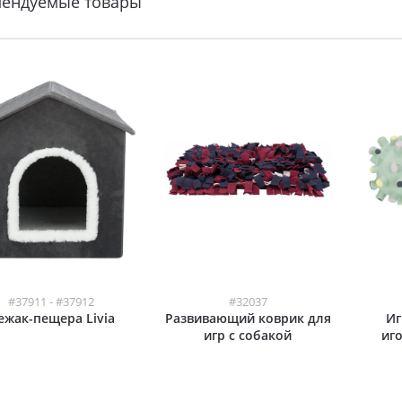
мендуемые товары
#37911 - #37912
#32037
ежак-пещера Livia
Развивающий коврик для
Иг
игр с собакой
иго