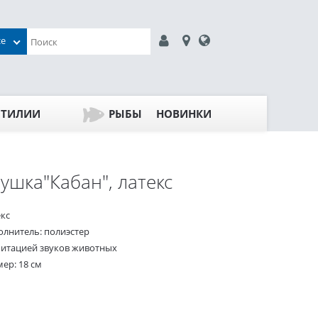
се
ПТИЛИИ
РЫБЫ
НОВИНКИ
ушка"Кабан", латекс
екс
олнитель: полиэстер
митацией звуков животных
ер: 18 см