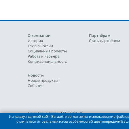
О компании
Партнёрам
История
Стать партнёром
Trixie в России
Социальные проекты
Работа и карьера
Конфиденциальность
Новости
Новые продукты
События
Разработка сайта - FACE FAMILY
Используя данный сайт, Вы даёте согласие на использование файлов 
отличаться от реальных из-за особенностей цветопередачи Ваш
© 2019-2022 TRIXIE Heimtierbedarf GmbH & Co. KG, ООО "Ф