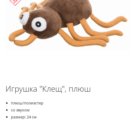
Игрушка "Клещ", плюш
плюш/полиэстер
со звуком
размер: 24 см