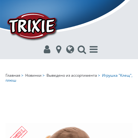
Главная
>
Новинки
>
Выведено из ассортимента
> Игрушка "Клещ",
плюш