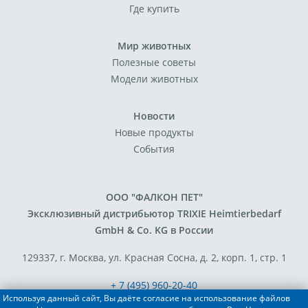
Где купить
Мир животных
Полезные советы
Модели животных
Новости
Новые продукты
События
ООО "ФАЛКОН ПЕТ"
Эксклюзивный дистрибьютор TRIXIE Heimtierbedarf
GmbH & Co. KG в России
129337, г. Москва, ул. Красная Сосна, д. 2, корп. 1, стр. 1
+ 7 (495) 960-20-40
Используя данный сайт, Вы даёте согласие на использование файлов
+ 7 (495) 122-25-18