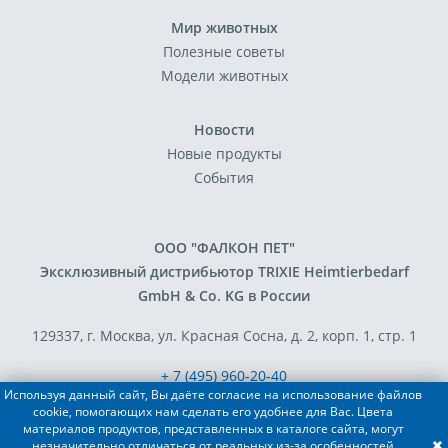
Мир животных
Полезные советы
Модели животных
Новости
Новые продукты
События
ООО "ФАЛКОН ПЕТ"
Эксклюзивный дистрибьютор TRIXIE Heimtierbedarf
GmbH & Co. KG в России
129337, г. Москва, ул. Красная Сосна, д. 2, корп. 1, стр. 1
+ 7 (495) 960-20-40
Используя данный сайт, Вы даёте согласие на использование файлов
+ 7 (495) 122-25-18
cookie, помогающих нам сделать его удобнее для Вас. Цвета
материалов продуктов, представленных в каталоге сайта, могут
незначительно отличаться от реальных из-за особенностей