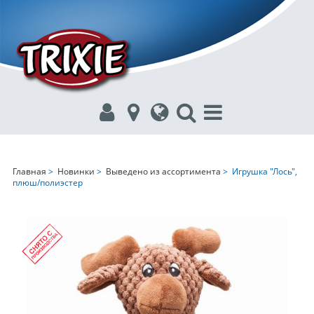
Главная
>
Новинки
>
Выведено из ассортимента
> Игрушка "Лось",
плюш/полиэстер