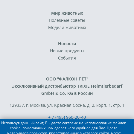
Мир животных
Полезные советы
Модели животных
Новости
Новые продукты
События
ООО "ФАЛКОН ПЕТ"
Эксклюзивный дистрибьютор TRIXIE Heimtierbedarf
GmbH & Co. KG в России
129337, г. Москва, ул. Красная Сосна, д. 2, корп. 1, стр. 1
+ 7 (495) 960-20-40
Используя данный сайт, Вы даёте согласие на использование файлов
+ 7 (495) 122-25-18
cookie, помогающих нам сделать его удобнее для Вас. Цвета
материалов продуктов, представленных в каталоге сайта, могут