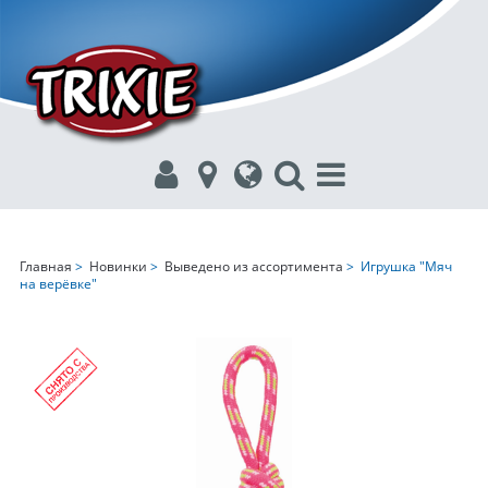
Главная
>
Новинки
>
Выведено из ассортимента
> Игрушка "Мяч
на верёвке"