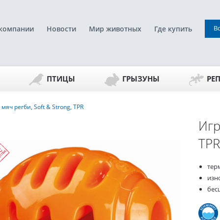
В
компании
Новости
Мир животных
Где купить
ПТИЦЫ
ГРЫЗУНЫ
РЕ
яч регби, Soft & Strong, TPR
Игр
TPR
тер
изн
бес