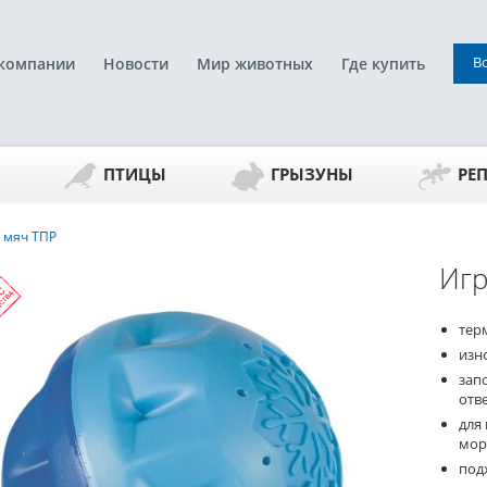
В
компании
Новости
Мир животных
Где купить
ПТИЦЫ
ГРЫЗУНЫ
РЕ
 мяч ТПР
Игр
тер
изн
зап
отв
для
мор
под