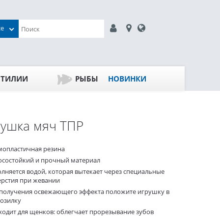
се
ПТИЛИИ
РЫБЫ
НОВИНКИ
ушка мяч ТПР
мопластичная резина
осостойкий и прочный материал
олняется водой, которая вытекает через специальные
ерстия при жевании
 получения освежающего эффекта положите игрушку в
озилку
ходит для щенков: облегчает прорезывание зубов