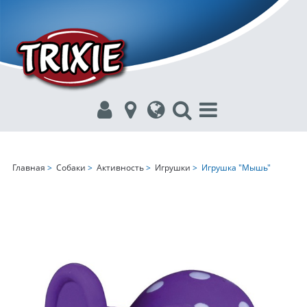
Главная
>
Собаки
>
Активность
>
Игрушки
> Игрушка "Мышь"