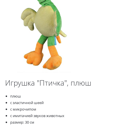
Игрушка "Птичка", плюш
плюш
с эластичной шеей
с микрочипом
с имитачией звуков животных
размер: 30 см