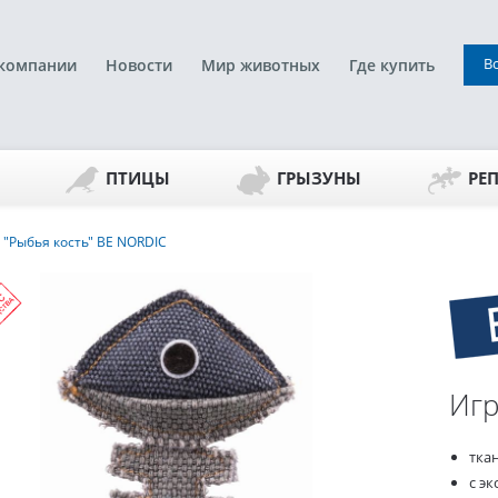
В
компании
Новости
Мир животных
Где купить
ПТИЦЫ
ГРЫЗУНЫ
РЕ
"Рыбья кость" BE NORDIC
Игр
тка
с э