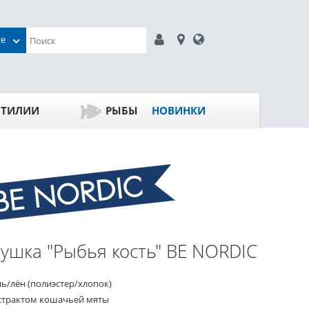
се
ПТИЛИИ
РЫБЫ
НОВИНКИ
ушка "Рыбья кость" BE NORDIC
нь/лён (полиэстер/хлопок)
кстрактом кошачьей мяты