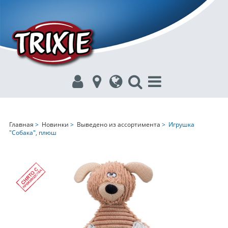
Главная
>
Новинки
>
Выведено из ассортимента
> Игрушка
"Собака", плюш