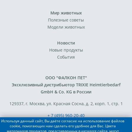
Мир животных
Полезные советы
Модели животных
Новости
Новые продукты
События
ООО "ФАЛКОН ПЕТ"
Эксклюзивный дистрибьютор TRIXIE Heimtierbedarf
GmbH & Co. KG в России
129337, г. Москва, ул. Красная Сосна, д. 2, корп. 1, стр. 1
+ 7 (495) 960-20-40
Используя данный сайт, Вы даёте согласие на использование файлов
+ 7 (495) 122-25-18
cookie, помогающих нам сделать его удобнее для Вас. Цвета
материалов продуктов, представленных в каталоге сайта, могут