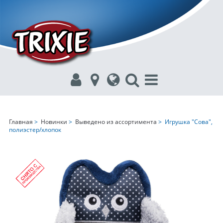
Главная
>
Новинки
>
Выведено из ассортимента
> Игрушка "Сова",
полиэстер/хлопок