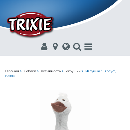
Главная
>
Собаки
>
Активность
>
Игрушки
> Игрушка "Страус",
плюш