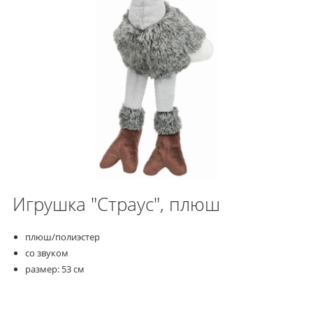
Игрушка "Страус", плюш
плюш/полиэстер
со звуком
размер: 53 см