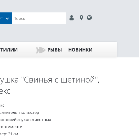
се
ПТИЛИИ
РЫБЫ
НОВИНКИ
ушка "Свинья с щетиной",
екс
екс
олнитель: полиэстер
митацией звуков животных
ссортименте
ер: 21 см