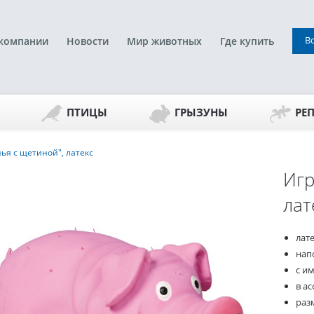
В
компании
Новости
Мир животных
Где купить
ПТИЦЫ
ГРЫЗУНЫ
РЕ
ья с щетиной", латекс
Игр
лат
лат
нап
с и
в а
разм