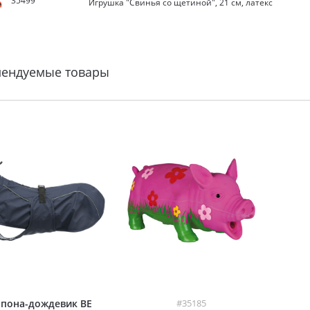
35499
Игрушка "Свинья со щетиной", 21 см, латекс
мендуемые товары
пона-дождевик BE
#35185