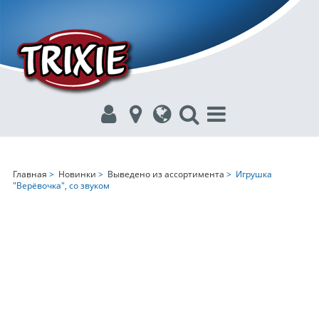
Главная
>
Новинки
>
Выведено из ассортимента
> Игрушка
"Верёвочка", со звуком