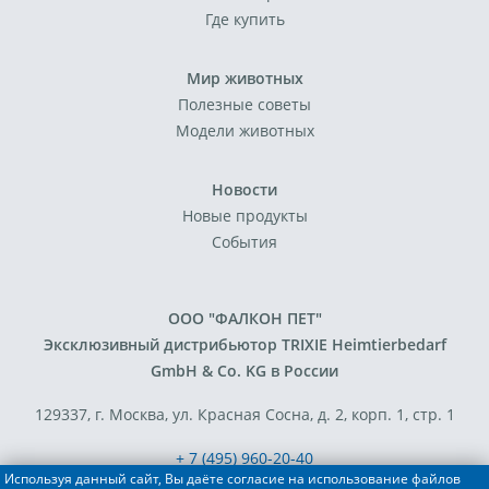
Где купить
Мир животных
Полезные советы
Модели животных
Новости
Новые продукты
События
ООО "ФАЛКОН ПЕТ"
Эксклюзивный дистрибьютор TRIXIE Heimtierbedarf
GmbH & Co. KG в России
129337, г. Москва, ул. Красная Сосна, д. 2, корп. 1, стр. 1
+ 7 (495) 960-20-40
Используя данный сайт, Вы даёте согласие на использование файлов
+ 7 (495) 122-25-18