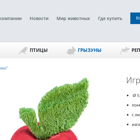
В
компании
Новости
Мир животных
Где купить
ПТИЦЫ
ГРЫЗУНЫ
РЕ
око"
Игр
Ø 5
пом
с л
изг